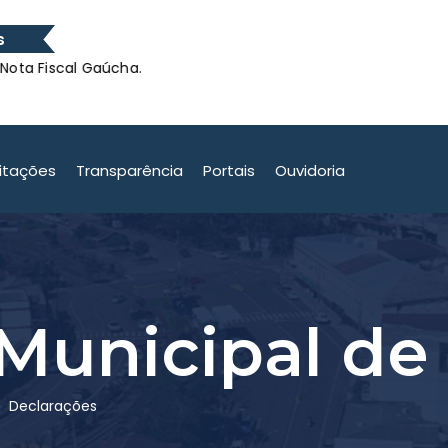
s
 Fiscal Gaúcha.
O munic
 Fiscal Gaúcha.
citações
Transparência
Portais
Ouvidoria
Municipal de
Declarações