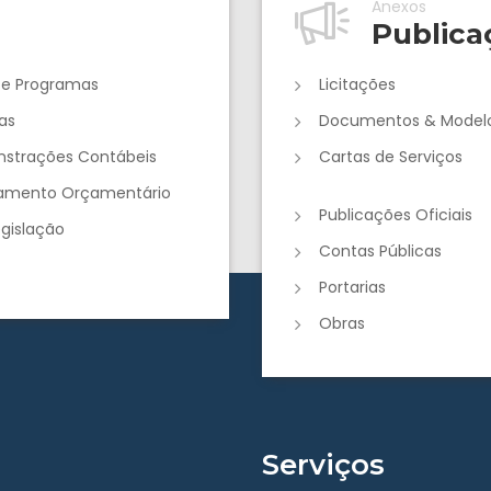
Anexos
Publica
 e Programas
Licitações
as
Documentos & Model
strações Contábeis
Cartas de Serviços
jamento Orçamentário
Publicações Oficiais
egislação
Contas Públicas
Portarias
Obras
Serviços