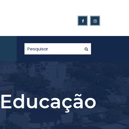
ípio de Gaurama é novamente afetado pelo excesso de chuv
 Educação