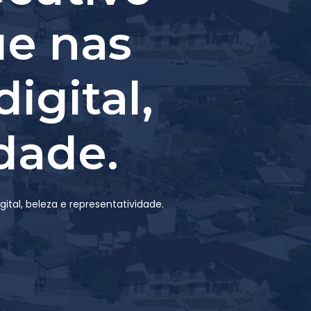
ue nas
igital,
dade.
al, beleza e representatividade.