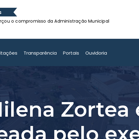
s
promisso da Administração Municipal
Confira os Ganh
promisso da Administração Municipal
citações
Transparência
Portais
Ouvidoria
ilena Zortea 
ada pelo exe