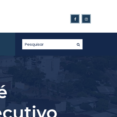
adores da Nota Fiscal Gaúcha.
é
cutivo