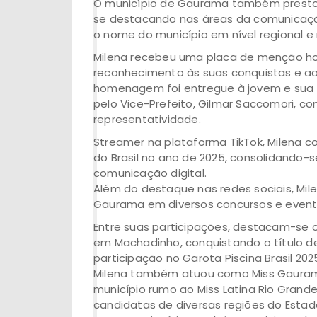
O município de Gaurama também presto
se destacando nas áreas da comunicação 
o nome do município em nível regional e 
Milena recebeu uma placa de menção ho
reconhecimento às suas conquistas e ao
homenagem foi entregue à jovem e sua fam
pelo Vice-Prefeito, Gilmar Saccomori, co
representatividade.
Streamer na plataforma TikTok, Milena co
do Brasil no ano de 2025, consolidando
comunicação digital.
Além do destaque nas redes sociais, Mi
Gaurama em diversos concursos e event
Entre suas participações, destacam-se o
em Machadinho, conquistando o título d
participação no Garota Piscina Brasil 202
Milena também atuou como Miss Gauram
município rumo ao Miss Latina Rio Grand
candidatas de diversas regiões do Estad