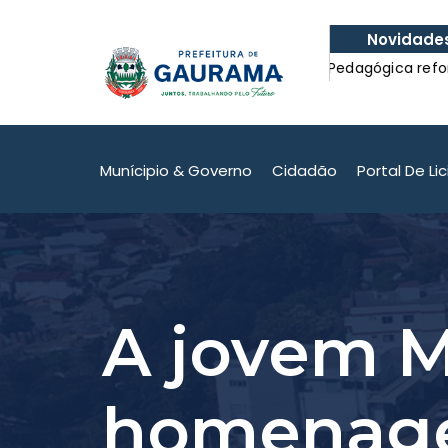
Novidade
escolar com
Formação Pedagógica reforçou o com
com a Educação.
escolar com
Formação Pedagógica reforçou o com
com a Educação.
Munícipio & Governo
Cidadão
Portal De Li
A jovem M
homenage