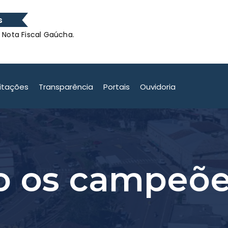
s
cal Gaúcha.
O município
cal Gaúcha.
citações
Transparência
Portais
Ouvidoria
o os campeõe