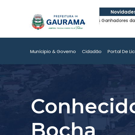
Novidade
de do atendimento em
Confira os Ganhadores da Nota Fis
de do atendimento em
Confira os Ganhadores da Nota Fis
Munícipio & Governo
Cidadão
Portal De Li
Conhecid
Bocha