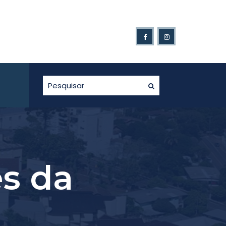
 de Gaurama é novamente afetado pelo excesso de chuvas.
s da