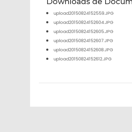
Downloads de Docum
upload20150824152559.JPG
upload20150824152604.JPG
upload20150824152605.JPG
upload20150824152607.JPG
upload20150824152608.JPG
upload20150824152612.JPG