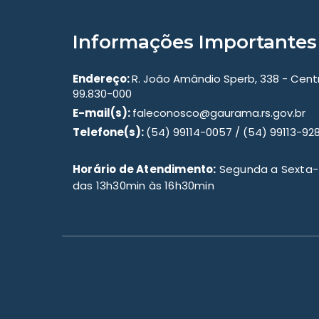
Informações Importantes
Endereço:
R. João Amândio Sperb, 338 - Cen
99.830-000
E-mail(s):
faleconosco@gaurama.rs.gov.br
Telefone(s):
(54) 99114-0057 / (54) 99113-92
Horário de Atendimento:
Segunda a Sexta-f
das 13h30min às 16h30min