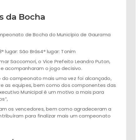
s da Bocha
Campeonato de Bocha do Município de Gaurama
3° lugar: São Brás
4° lugar: Tonim
lmar Saccomori, o Vice Prefeito Leandro Puton,
ue acompanharam o jogo decisivo.
ivo do campeonato mais uma vez foi alcançado,
tre as equipes, bem como dos componentes das
xecutivo Municipal é um motivo a mais para
s”,
aram os vencedores, bem como agradeceram a
tribuíram para finalizar mais um campeonato