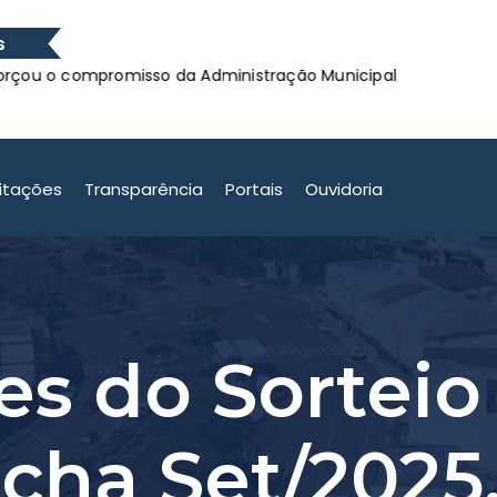
s
o compromisso da Administração Municipal
Confira o
o compromisso da Administração Municipal
citações
Transparência
Portais
Ouvidoria
s do Sorteio
úcha Set/2025