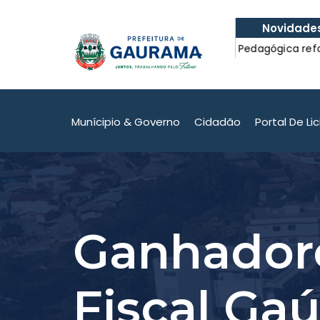
Novidade
nibus escolar com
Formação Pedagógica reforçou 
com a Educação.
nibus escolar com
Formação Pedagógica reforçou 
com a Educação.
Munícipio & Governo
Cidadão
Portal De Li
Ganhadore
Fiscal Ga