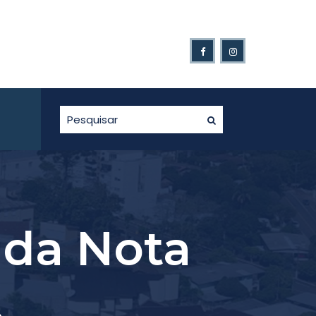
s Ganhadores da Nota Fiscal Gaúcha.
 da Nota
.