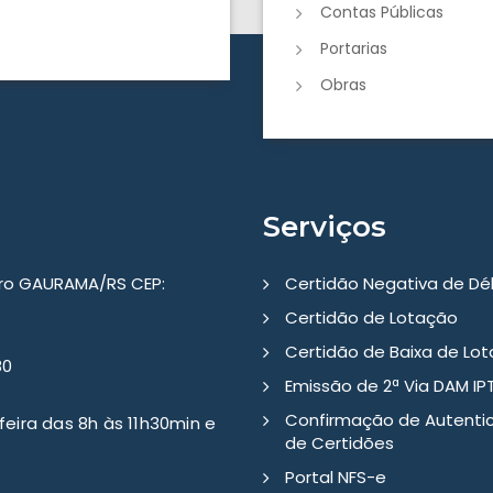
Contas Públicas
Portarias
Obras
Serviços
tro GAURAMA/RS CEP:
Certidão Negativa de Dé
Certidão de Lotação
Certidão de Baixa de Lo
80
Emissão de 2ª Via DAM IP
Confirmação de Autenti
eira das 8h às 11h30min e
de Certidões
Portal NFS-e