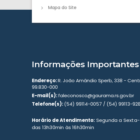
Mapa do Site
Informações Importantes
Endereço:
R. João Amândio Sperb, 338 - Cen
99.830-000
E-mail(s):
faleconosco@gaurama.rs.gov.br
Telefone(s):
(54) 99114-0057 / (54) 99113-92
Horário de Atendimento:
Segunda a Sexta-f
das 13h30min às 16h30min