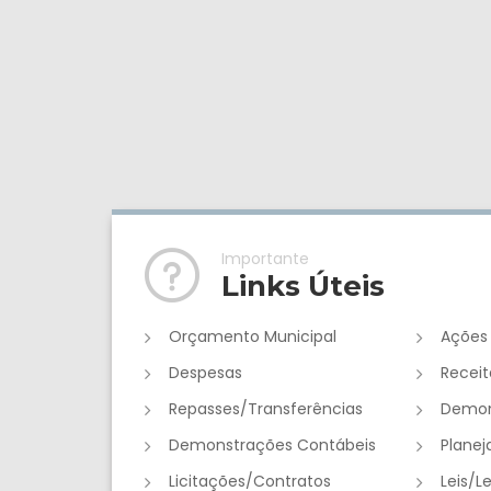
Importante
Links Úteis
Orçamento Municipal
Ações
Despesas
Receit
Repasses/Transferências
Demon
Demonstrações Contábeis
Plane
Licitações/Contratos
Leis/L