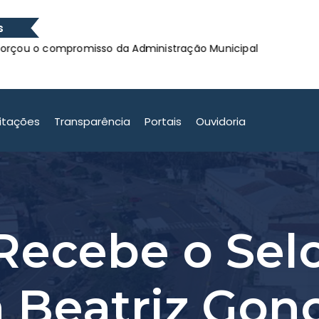
s
compromisso da Administração Municipal
Confira os 
compromisso da Administração Municipal
citações
Transparência
Portais
Ouvidoria
Recebe o Sel
a Beatriz Gon