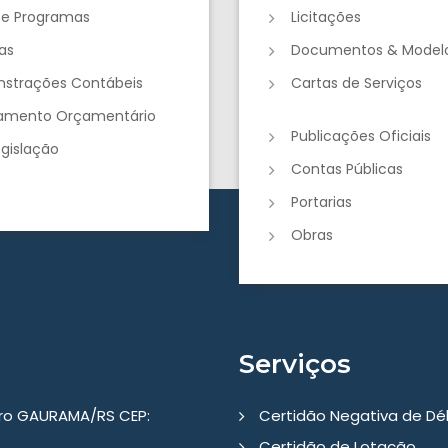
 e Programas
Licitações
as
Documentos & Model
strações Contábeis
Cartas de Serviços
jamento Orçamentário
Publicações Oficiais
egislação
Contas Públicas
Portarias
Obras
Serviços
tro GAURAMA/RS CEP:
Certidão Negativa de Dé
Certidão de Lotação