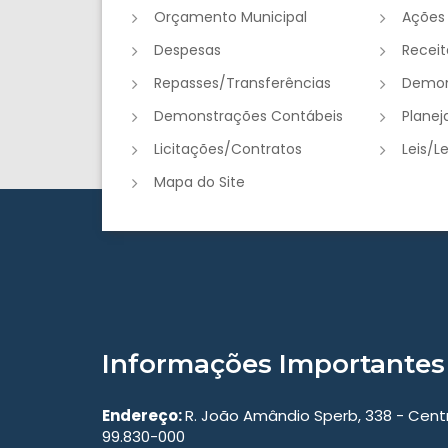
Orçamento Municipal
Ações
Despesas
Receit
Repasses/Transferências
Demon
Demonstrações Contábeis
Plane
Licitações/Contratos
Leis/L
Mapa do Site
Informações Importantes
Endereço:
R. João Amândio Sperb, 338 - Cen
99.830-000