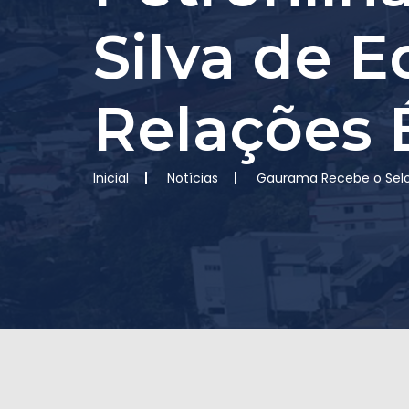
Silva de 
Relações É
Inicial
Notícias
Gaurama Recebe o Selo P