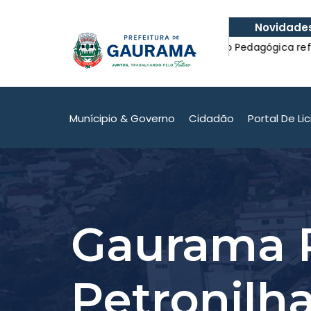
Novidade
bus escolar com
Formação Pedagógica reforçou o 
com a Educação.
bus escolar com
Formação Pedagógica reforçou o 
com a Educação.
Munícipio & Governo
Cidadão
Portal De Li
Gaurama 
Petronilh