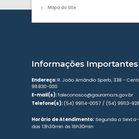
Mapa do Site
Informações Importantes
Endereço:
R. João Amândio Sperb, 338 - Cen
99.830-000
E-mail(s):
faleconosco@gaurama.rs.gov.br
Telefone(s):
(54) 99114-0057 / (54) 99113-92
Horário de Atendimento:
Segunda a Sexta-f
das 13h30min às 16h30min