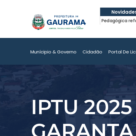
Novidade
nibus escolar com
Formação Pedagógica reforçou 
com a Educação.
nibus escolar com
Formação Pedagógica reforçou 
com a Educação.
Munícipio & Governo
Cidadão
Portal De Li
IPTU 2025
GARANTA