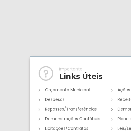
Importante
Links Úteis
Orçamento Municipal
Ações
Despesas
Receit
Repasses/Transferências
Demon
Demonstrações Contábeis
Plane
Licitações/Contratos
Leis/L