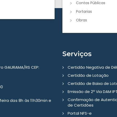
Contas Públicas
Portarias
Obras
Serviços
tro GAURAMA/RS CEP:
Certidão Negativa de Dé
Certidão de Lotação
Certidão de Baixa de Lo
80
Emissão de 2ª Via DAM IP
Confirmação de Autenti
eira das 8h às 11h30min e
de Certidões
Portal NFS-e