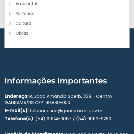
Ambiental
Portarias
Cultura
Obras
Informações Importantes
Endereço:
R. João Amândio Sperb, 338 - Centro
GAURAMA/RS CEP: 99.830-000
E-mail(s):
faleconosco@gaurama.rs.gov.br
Telefone(s):
(54) 99114-0057 / (54) 99113-9280